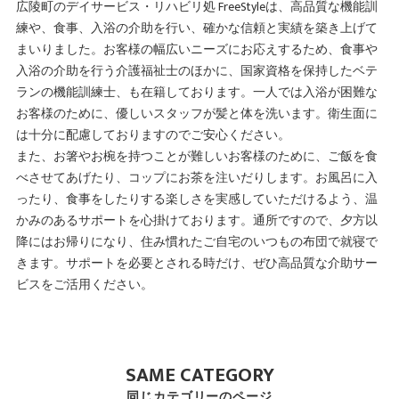
広陵町のデイサービス・リハビリ処 FreeStyleは、高品質な機能訓
練や、食事、入浴の介助を行い、確かな信頼と実績を築き上げて
まいりました。お客様の幅広いニーズにお応えするため、食事や
入浴の介助を行う介護福祉士のほかに、国家資格を保持したベテ
ランの機能訓練士、も在籍しております。一人では入浴が困難な
お客様のために、優しいスタッフが髪と体を洗います。衛生面に
は十分に配慮しておりますのでご安心ください。
また、お箸やお椀を持つことが難しいお客様のために、ご飯を食
べさせてあげたり、コップにお茶を注いだりします。お風呂に入
ったり、食事をしたりする楽しさを実感していただけるよう、温
かみのあるサポートを心掛けております。通所ですので、夕方以
降にはお帰りになり、住み慣れたご自宅のいつもの布団で就寝で
きます。サポートを必要とされる時だけ、ぜひ高品質な介助サー
ビスをご活用ください。
SAME CATEGORY
同じカテゴリーのページ