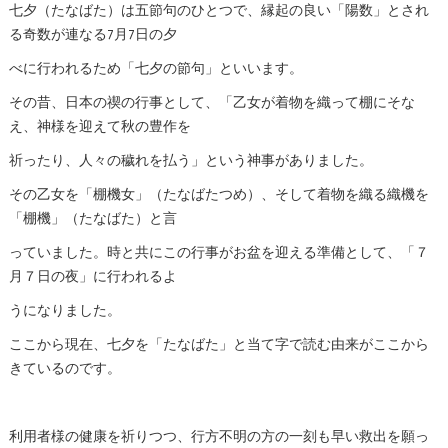
七夕（たなばた）は五節句のひとつで、縁起の良い「陽数」とされ
る奇数が連なる7月7日の夕
べに行われるため「七夕の節句」といいます。
その昔、日本の禊の行事として、「乙女が着物を織って棚にそな
え、神様を迎えて秋の豊作を
祈ったり、人々の穢れを払う」という神事がありました。
その乙女を「棚機女」（たなばたつめ）、そして着物を織る織機を
「棚機」（たなばた）と言
っていました。時と共にこの行事がお盆を迎える準備として、「７
月７日の夜」に行われるよ
うになりました。
ここから現在、七夕を「たなばた」と当て字で読む由来がここから
きているのです。
利用者様の健康を祈りつつ、行方不明の方の一刻も早い救出を願っ