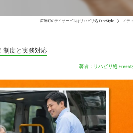
広陵町のデイサービスはリハビリ処 FreeStyle
メデ
！制度と実務対応
著者：リハビリ処 FreeSty