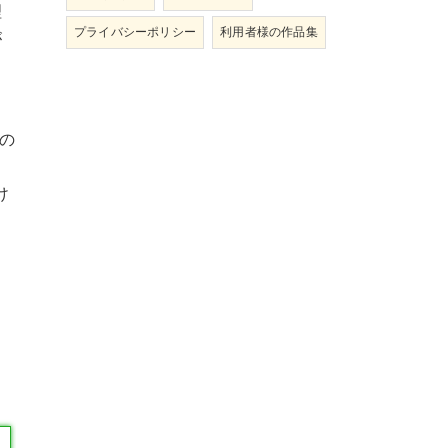
理
プライバシーポリシー
利用者様の作品集
が
の
。
け
ま