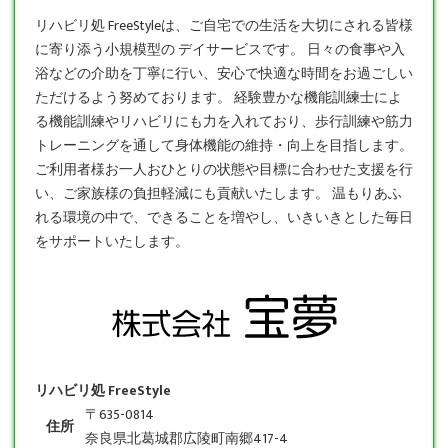
リハビリ処 FreeStyleは、ご自宅での生活を大切にされる皆様
に寄り添う小規模型の
デイサービス
です。 日々の食事や入
浴などの介助を丁寧に行い、安心で快適な時間をお過ごしい
ただけるよう努めております。 経験豊かな機能訓練士によ
る機能訓練やリハビリにも力を入れており、歩行訓練や筋力
トレーニングを通して身体機能の維持・向上を目指します。
ご利用者様お一人おひとりの状態や目標に合わせた支援を行
い、ご家族様の負担軽減にも貢献いたします。 温もりあふ
れる環境の中で、できることを増やし、いきいきとした毎日
をサポートいたします。
リハビリ処 FreeStyle
〒635-0814
住所
奈良県北葛城郡広陵町南郷417-4