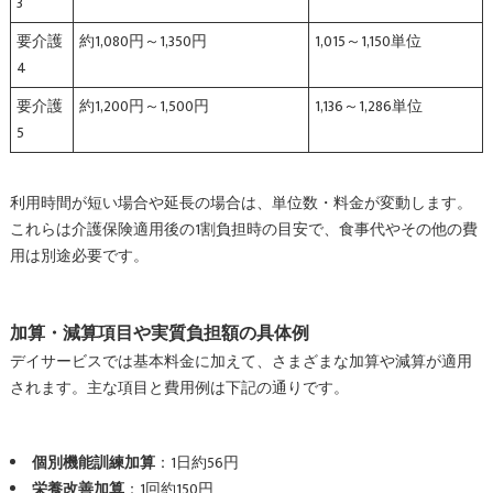
3
要介護
約1,080円～1,350円
1,015～1,150単位
4
要介護
約1,200円～1,500円
1,136～1,286単位
5
利用時間が短い場合や延長の場合は、単位数・料金が変動します。
これらは介護保険適用後の1割負担時の目安で、食事代やその他の費
用は別途必要です。
加算・減算項目や実質負担額の具体例
デイサービスでは基本料金に加えて、さまざまな加算や減算が適用
されます。主な項目と費用例は下記の通りです。
個別機能訓練加算
：1日約56円
栄養改善加算
：1回約150円