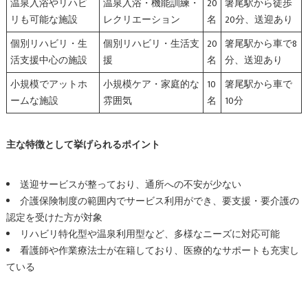
温泉入浴やリハビ
温泉入浴・機能訓練・
20
箸尾駅から徒歩
リも可能な施設
レクリエーション
名
20分、送迎あり
個別リハビリ・生
個別リハビリ・生活支
20
箸尾駅から車で8
活支援中心の施設
援
名
分、送迎あり
小規模でアットホ
小規模ケア・家庭的な
10
箸尾駅から車で
ームな施設
雰囲気
名
10分
主な特徴として挙げられるポイント
送迎サービスが整っており、通所への不安が少ない
介護保険制度の範囲内でサービス利用ができ、要支援・要介護の
認定を受けた方が対象
リハビリ特化型や温泉利用型など、多様なニーズに対応可能
看護師や作業療法士が在籍しており、医療的なサポートも充実し
ている