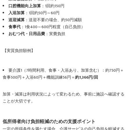
口腔機能向上加算
：1回約150円
入浴加算
：1回約50円～60円
送迎減算
：送迎不要の場合、約50円減額
食事代
：1食400～600円程度（自己負担）
おむつ代・日用品費
：実費負担
【実質負担額例】
要介護1（7時間利用、食事・入浴あり、加算含む）：約750円＋
食事500円＋入浴60円＋機能訓練56円＝
約1,366円/回
加算・減算は利用状況によって変わるため、事前に施設へ確認する
ことが大切です。
低所得者向け負担軽減のための支援ポイント
一定の所得条件を満たす場合、介護サービスの自己負担を軽減する